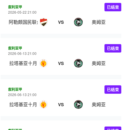
叙利亚甲
已结束
2026-05-22 21:00
阿勒颇国民联合
奥姆亚
VS
叙利亚甲
已结束
2026-06-13 21:00
拉塔基亚十月
奥姆亚
VS
叙利亚甲
已结束
2026-06-13 21:00
拉塔基亚十月
奥姆亚
VS