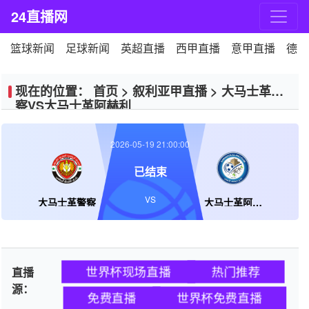
24直播网
篮球新闻
足球新闻
英超直播
西甲直播
意甲直播
德甲
现在的位置：
首页
>
叙利亚甲直播
>
大马士革警
察VS大马士革阿赫利
2026-05-19 21:00:00
已结束
VS
大马士革警察
大马士革阿赫利
世界杯现场直播
热门推荐
直播
源：
免费直播
世界杯免费直播