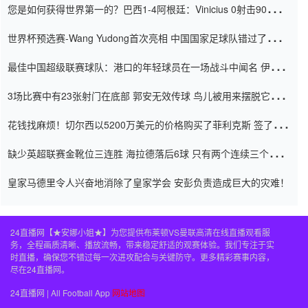
您是如何获得世界第一的？巴西1-4阿根廷：Vinicius 0射击90分钟
内
世界杯预选赛-Wang Yudong首次亮相 中国国家足球队错过了世界
杯0-2
最佳中国超级联赛球队：港口的年轻球员在一场战斗中闻名 伊万放
弃了泰桑（Taishan）
3场比赛中有23张射门在底部 郭安无效传球 鸟儿被用来摆脱它
Setien痴迷于三名后卫
花钱找麻烦！切尔西以5200万美元的价格购买了菲利克斯 签了7年
并在半年内租了夏窗口
缺少英超联赛金靴位三连胜 海拉德落后6球 只有两个连续三个连续
三靴
皇家马德里令人兴奋地消除了皇家学会 安彭负责造成巨大的灾难！
24直播网【★安娜小姐★】为您提供布莱顿VS曼联高清在线直播观看服
务，全程画质清晰、播放流畅，带来稳定舒适的观赛体验。我们专注于实
时直播，确保您不错过每一次进攻配合与关键防守。更多精彩赛事内容，
尽在24直播网。
24直播网 | All Football App
网站地图