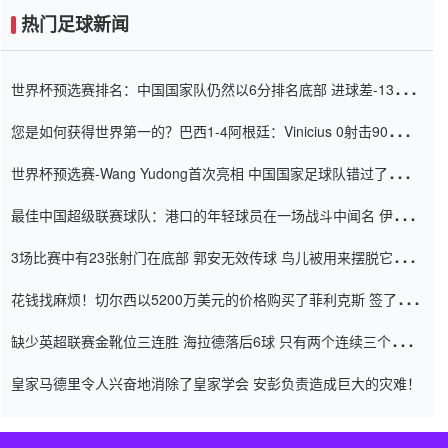
热门足球新闻
世界杯预选赛排名：中国国家队仍然以6分排名底部 进球差-13令人
震惊
您是如何获得世界第一的？巴西1-4阿根廷：Vinicius 0射击90分钟
内
世界杯预选赛-Wang Yudong首次亮相 中国国家足球队错过了世界
杯0-2
最佳中国超级联赛球队：港口的年轻球员在一场战斗中闻名 伊万放
弃了泰桑（Taishan）
3场比赛中有23张射门在底部 郭安无效传球 鸟儿被用来摆脱它
Setien痴迷于三名后卫
花钱找麻烦！切尔西以5200万美元的价格购买了菲利克斯 签了7年
并在半年内租了夏窗口
缺少英超联赛金靴位三连胜 海拉德落后6球 只有两个连续三个连续
三靴
皇家马德里令人兴奋地消除了皇家学会 安彭负责造成巨大的灾难！