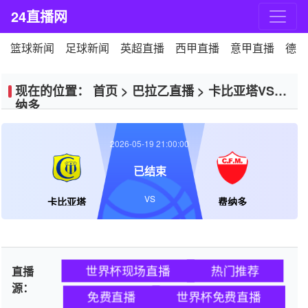
24直播网
篮球新闻
足球新闻
英超直播
西甲直播
意甲直播
德甲
现在的位置：
首页
>
巴拉乙直播
>
卡比亚塔VS费
纳多
2026-05-19 21:00:00
已结束
VS
卡比亚塔
费纳多
世界杯现场直播
热门推荐
直播
源：
免费直播
世界杯免费直播