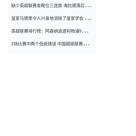
缺少英超联赛金靴位三连胜 海拉德落后6球
窗口
只有两个连续三个连续三靴
皇家马德里令人兴奋地消除了皇家学会 安
彭负责造成巨大的灾难！
英超联赛排行榜：阿森纳追逐利物浦9分 曼
联连续三件坏事
3场比赛中两个低级错误 中国超级联赛的前
守门员很老 是时候让位了 最好的继任者出
现