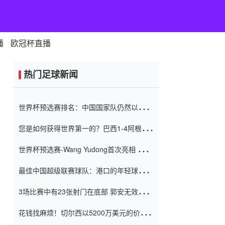
播
欧冠杯直播
热门足球新闻
世界杯预选赛排名：中国国家队仍然以6分
排名底部 进球差-13令人震惊
您是如何获得世界第一的？巴西1-4阿根
廷：Vinicius 0射击90分钟内
世界杯预选赛-Wang Yudong首次亮相 中国
国家足球队错过了世界杯0-2
最佳中国超级联赛球队：港口的年轻球员在
一场战斗中闻名 伊万放弃了泰桑
3场比赛中有23张射门在底部 郭安无效传球
（Taishan）
鸟儿被用来摆脱它 Setien痴迷于三名后卫
花钱找麻烦！切尔西以5200万美元的价格
购买了菲利克斯 签了7年 并在半年内租了夏