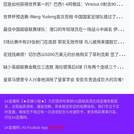
您是如何获得世界第一的？巴西1-4阿根廷：Vinicius 0射击90分钟
内
世界杯预选赛-Wang Yudong首次亮相 中国国家足球队错过了世界
杯0-2
最佳中国超级联赛球队：港口的年轻球员在一场战斗中闻名 伊万放
弃了泰桑（Taishan）
3场比赛中有23张射门在底部 郭安无效传球 鸟儿被用来摆脱它
Setien痴迷于三名后卫
花钱找麻烦！切尔西以5200万美元的价格购买了菲利克斯 签了7年
并在半年内租了夏窗口
缺少英超联赛金靴位三连胜 海拉德落后6球 只有两个连续三个连续
三靴
皇家马德里令人兴奋地消除了皇家学会 安彭负责造成巨大的灾难！
24直播网【★安娜小姐★】为您提供布莱顿VS曼联高清在线直播观看服
务，全程画质清晰、播放流畅，带来稳定舒适的观赛体验。我们专注于实
时直播，确保您不错过每一次进攻配合与关键防守。更多精彩赛事内容，
尽在24直播网。
24直播网 | All Football App
网站地图