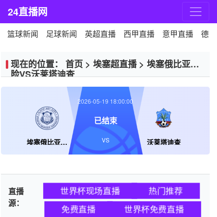
24直播网
篮球新闻
足球新闻
英超直播
西甲直播
意甲直播
德甲
现在的位置：
首页
>
埃塞超直播
>
埃塞俄比亚保
险VS沃莱塔迪查
2026-05-19 18:00:00
已结束
VS
埃塞俄比亚保险
沃莱塔迪查
世界杯现场直播
热门推荐
直播
源：
免费直播
世界杯免费直播