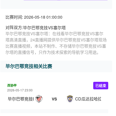
比赛时间: 2026-05-18 01:00:00
对阵双方:
毕尔巴鄂竞技VS塞尔塔
毕尔巴鄂竞技VS塞尔塔：在线看毕尔巴鄂竞技VS塞尔
塔高清直播，24直播网提供毕尔巴鄂竞技VS塞尔塔现场
比赛直播视频，本站不制作、不存储毕尔巴鄂竞技VS塞
尔塔的直播信号，只作为技术探索的导航学习用途。
毕尔巴鄂竞技相关比赛
西协甲
已结束
2026-05-17 23:00
毕尔巴鄂竞技B队
CD瓜达拉哈拉
VS