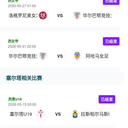
西女甲
已结束
2026-05-27 01:00
洛格罗尼奥女足
毕尔巴鄂竞技女足
VS
西女甲
已结束
2026-05-31 22:00
毕尔巴鄂竞技女足
阿哈马女足
VS
塞尔塔相关比赛
西青U19
已结束
2026-05-15 00:00
塞尔塔U19
拉斯帕尔马斯U19
VS