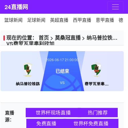
24直播网
篮球新闻
足球新闻
英超直播
西甲直播
意甲直播
德甲
现在的位置：
首页
>
莫桑冠直播
>
纳马普拉铁路
VS费罗瓦里奥利欣加
2026-06-17 21:00:00
已结束
VS
纳马普拉铁路
费罗瓦里奥利欣加
世界杯现场直播
热门推荐
直播
源：
免费直播
世界杯免费直播