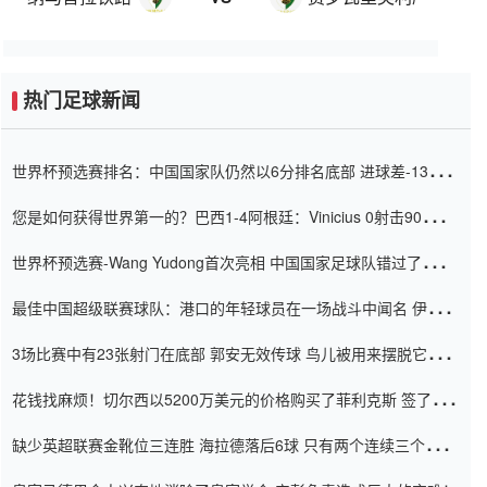
热门足球新闻
世界杯预选赛排名：中国国家队仍然以6分排名底部 进球差-13令人
震惊
您是如何获得世界第一的？巴西1-4阿根廷：Vinicius 0射击90分钟
内
世界杯预选赛-Wang Yudong首次亮相 中国国家足球队错过了世界
杯0-2
最佳中国超级联赛球队：港口的年轻球员在一场战斗中闻名 伊万放
弃了泰桑（Taishan）
3场比赛中有23张射门在底部 郭安无效传球 鸟儿被用来摆脱它
Setien痴迷于三名后卫
花钱找麻烦！切尔西以5200万美元的价格购买了菲利克斯 签了7年
并在半年内租了夏窗口
缺少英超联赛金靴位三连胜 海拉德落后6球 只有两个连续三个连续
三靴