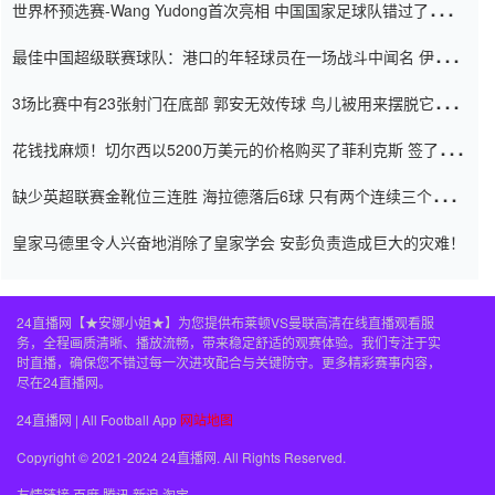
世界杯预选赛-Wang Yudong首次亮相 中国国家足球队错过了世界
杯0-2
最佳中国超级联赛球队：港口的年轻球员在一场战斗中闻名 伊万放
弃了泰桑（Taishan）
3场比赛中有23张射门在底部 郭安无效传球 鸟儿被用来摆脱它
Setien痴迷于三名后卫
花钱找麻烦！切尔西以5200万美元的价格购买了菲利克斯 签了7年
并在半年内租了夏窗口
缺少英超联赛金靴位三连胜 海拉德落后6球 只有两个连续三个连续
三靴
皇家马德里令人兴奋地消除了皇家学会 安彭负责造成巨大的灾难！
24直播网【★安娜小姐★】为您提供布莱顿VS曼联高清在线直播观看服
务，全程画质清晰、播放流畅，带来稳定舒适的观赛体验。我们专注于实
时直播，确保您不错过每一次进攻配合与关键防守。更多精彩赛事内容，
尽在24直播网。
24直播网 | All Football App
网站地图
Copyright © 2021-2024 24直播网. All Rights Reserved.
友情链接
百度
腾讯
新浪
淘宝