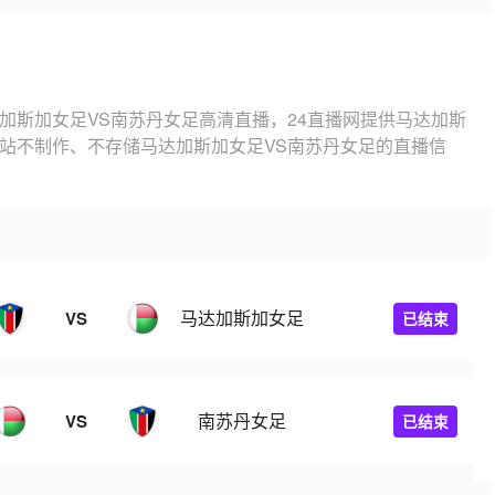
加斯加女足VS南苏丹女足高清直播，24直播网提供马达加斯
本站不制作、不存储马达加斯加女足VS南苏丹女足的直播信
马达加斯加女足
VS
已结束
南苏丹女足
VS
已结束