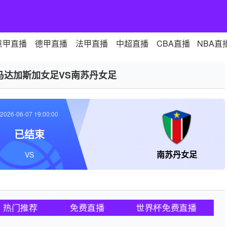
意甲直播
德甲直播
法甲直播
中超直播
CBA直播
NBA直
马达加斯加女足VS南苏丹女足
2026-06-07 19:00:00
已结束
南苏丹女足
VS
热门推荐
免费直播
世界杯免费直播