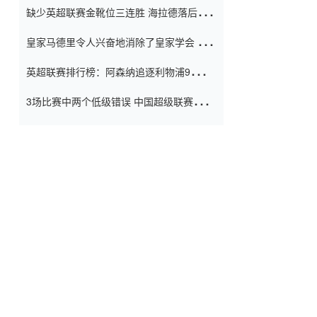
缺少英超联赛金靴位三连胜 海拉德落后6球
窗口
只有两个连续三个连续三靴
皇家马德里令人兴奋地消除了皇家学会 安
彭负责造成巨大的灾难！
英超联赛排行榜：阿森纳追逐利物浦9分 曼
联连续三件坏事
3场比赛中两个低级错误 中国超级联赛的前
守门员很老 是时候让位了 最好的继任者出
现