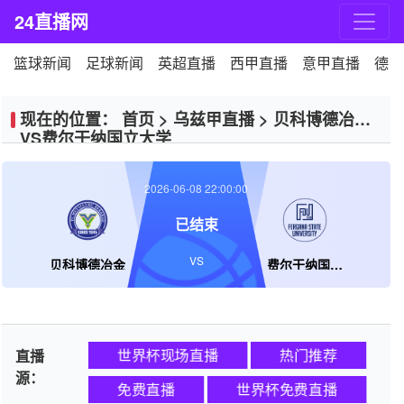
24直播网
篮球新闻
足球新闻
英超直播
西甲直播
意甲直播
德甲
现在的位置：
首页
>
乌兹甲直播
>
贝科博德冶金
VS费尔干纳国立大学
2026-06-08 22:00:00
已结束
VS
贝科博德冶金
费尔干纳国立大学
世界杯现场直播
热门推荐
直播
源：
免费直播
世界杯免费直播