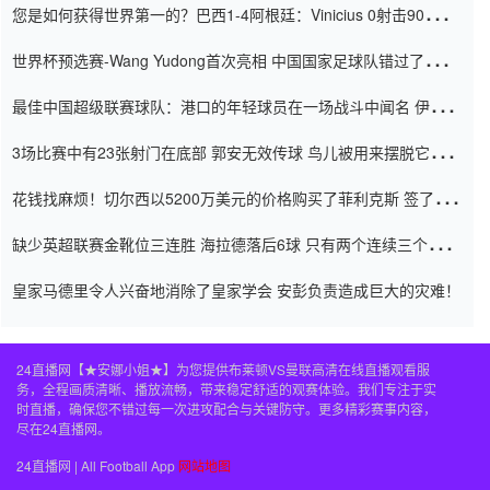
您是如何获得世界第一的？巴西1-4阿根廷：Vinicius 0射击90分钟
内
世界杯预选赛-Wang Yudong首次亮相 中国国家足球队错过了世界
杯0-2
最佳中国超级联赛球队：港口的年轻球员在一场战斗中闻名 伊万放
弃了泰桑（Taishan）
3场比赛中有23张射门在底部 郭安无效传球 鸟儿被用来摆脱它
Setien痴迷于三名后卫
花钱找麻烦！切尔西以5200万美元的价格购买了菲利克斯 签了7年
并在半年内租了夏窗口
缺少英超联赛金靴位三连胜 海拉德落后6球 只有两个连续三个连续
三靴
皇家马德里令人兴奋地消除了皇家学会 安彭负责造成巨大的灾难！
24直播网【★安娜小姐★】为您提供布莱顿VS曼联高清在线直播观看服
务，全程画质清晰、播放流畅，带来稳定舒适的观赛体验。我们专注于实
时直播，确保您不错过每一次进攻配合与关键防守。更多精彩赛事内容，
尽在24直播网。
24直播网 | All Football App
网站地图