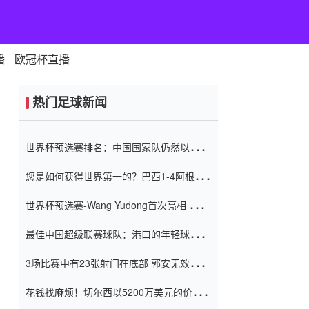
播
欧冠杯直播
热门足球新闻
世界杯预选赛排名：中国国家队仍然以6分
排名底部 进球差-13令人震惊
您是如何获得世界第一的？巴西1-4阿根
廷：Vinicius 0射击90分钟内
世界杯预选赛-Wang Yudong首次亮相 中国
国家足球队错过了世界杯0-2
最佳中国超级联赛球队：港口的年轻球员在
一场战斗中闻名 伊万放弃了泰桑
3场比赛中有23张射门在底部 郭安无效传球
（Taishan）
鸟儿被用来摆脱它 Setien痴迷于三名后卫
花钱找麻烦！切尔西以5200万美元的价格
购买了菲利克斯 签了7年 并在半年内租了夏