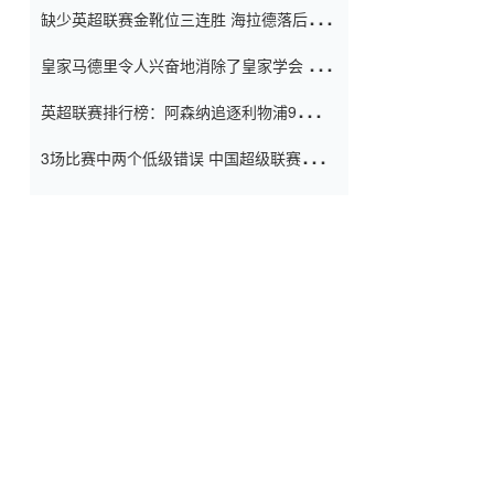
缺少英超联赛金靴位三连胜 海拉德落后6球
窗口
只有两个连续三个连续三靴
皇家马德里令人兴奋地消除了皇家学会 安
彭负责造成巨大的灾难！
英超联赛排行榜：阿森纳追逐利物浦9分 曼
联连续三件坏事
3场比赛中两个低级错误 中国超级联赛的前
守门员很老 是时候让位了 最好的继任者出
现