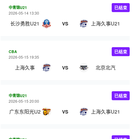
中青锦U21
已结束
2026-05-14 13:30
长沙勇胜U21
上海久事U21
VS
CBA
已结束
2026-05-15 19:35
上海久事
北京北汽
VS
中青锦U21
已结束
2026-05-15 20:00
广东东阳光U21
上海久事U21
VS