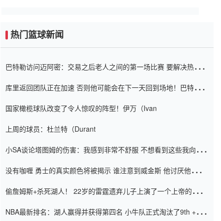
热门篮球新闻
巴特勒访问迈阿密：交易之后老人之间的第一场比赛 要解决热情的
怨恨
库里返回团队正在加速 否则他可能会在下一天回到场地！巴特勒迈
阿密的纸牌游戏引起了人们的关注
国家橄榄球队改变了令人惊叹的阵型！伊万（Ivan
上周的球员：杜兰特（Durant
小SA谈论塔图姆的伤害：我感到非常不舒服 不想看到这些我向他
道歉
没有咖喱 勇士的真实颜色将被揭示 谁注意到威金斯 他讨厌他的老
老板
偷詹姆斯+杀死湖人！ 22岁的雷霆遗弃儿子上演了一个上帝的剧
本：疯狂的反击争夺1亿元人民币的合同
NBA最新排名：湖人赢得并获得第四名 小牛队正式淘汰了9th + 76