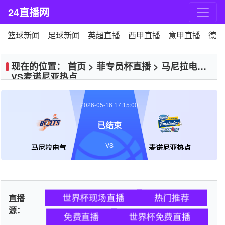
24直播网
篮球新闻
足球新闻
英超直播
西甲直播
意甲直播
德甲
现在的位置：
首页
>
菲专员杯直播
>
马尼拉电气
VS麦诺尼亚热点
2026-05-16 17:15:00
已结束
VS
马尼拉电气
麦诺尼亚热点
世界杯现场直播
热门推荐
直播
源：
免费直播
世界杯免费直播