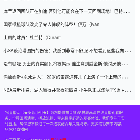
怨恨
库里返回团队正在加速 否则他可能会在下一天回到场地！巴特勒迈
阿密的纸牌游戏引起了人们的关注
国家橄榄球队改变了令人惊叹的阵型！伊万（Ivan
上周的球员：杜兰特（Durant
小SA谈论塔图姆的伤害：我感到非常不舒服 不想看到这些我向他
道歉
没有咖喱 勇士的真实颜色将被揭示 谁注意到威金斯 他讨厌他的老
老板
偷詹姆斯+杀死湖人！ 22岁的雷霆遗弃儿子上演了一个上帝的剧
本：疯狂的反击争夺1亿元人民币的合同
NBA最新排名：湖人赢得并获得第四名 小牛队正式淘汰了9th + 76
人
24直播网【★安娜小姐★】为您提供布莱顿VS曼联高清在线直播观看服
务，全程画质清晰、播放流畅，带来稳定舒适的观赛体验。我们专注于实
时直播，确保您不错过每一次进攻配合与关键防守。更多精彩赛事内容，
尽在24直播网。
24直播网 | All Football App
网站地图