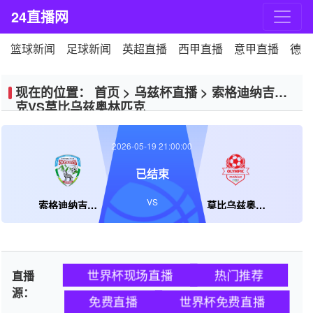
24直播网
篮球新闻
足球新闻
英超直播
西甲直播
意甲直播
德甲
现在的位置：
首页
>
乌兹杯直播
>
索格迪纳吉扎
克VS莫比乌兹奥林匹克
2026-05-19 21:00:00
已结束
VS
索格迪纳吉扎克
莫比乌兹奥林匹克
世界杯现场直播
热门推荐
直播
源：
免费直播
世界杯免费直播